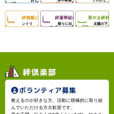
おと
本や家庭
子のひと
飯＆食材配布
でお母さんを
ちの心の成長
げの
れ
カ
料理を学
ときを！
な
で支援！
サポート！
を支援します
ぶ！
会こ
絆
絆
里
ん
フ
絆御飯について
絆蓮華組について
里やま絆村に
フードパ
地域のお
思いきり
ントリ
祭りに出
太陽の下
ども
御
蓮
や
ー！
演中！
で遊ぼ
げ
ェ
う！
食堂
飯
華
ま
塾
組
絆
村
絆倶楽部
ボランティア募集
教えるのが好きな方、活動に積極的に取り組
んでいただける方大歓迎です。