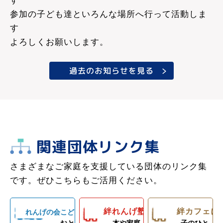
す
参加の子ども達といろんな場所へ行って活動しま
す
よろしくお願いします。
過去のお知らせを見る
温かなスタッ
ひとり親家庭
フによる手作
子ども料理教
のお母さんと
り料理で家族
室でお母さん
子どもの居場
だんらんのひ
関連団体リンク集
子ども食堂＆
のお手伝いが
所！カフェラ
ととき。人と
ひとり親家
プロの先生に
里やまの自然
できるように
ンチ（軽食＆
さまざまなご家庭を支援している団体のリンク集
人の心の絆を
庭、障がい者
よるダンスレ
や農業体験、
なろう！体験
弁当）＆食材
です。ぜひこちらもご活用ください。
深める子ども
のいるご家庭
ッスン。
キャンプ等の
型子ども食堂
配布！
食堂
を愛情いっぱ
練習日には夕
野外活動を通
絆
絆
れん
いの手作りご
食と食材配布
絆れんげ塾について
じて子どもた
絆カフェに
れんげの会こども食堂について
with
料理の基
楽しい親