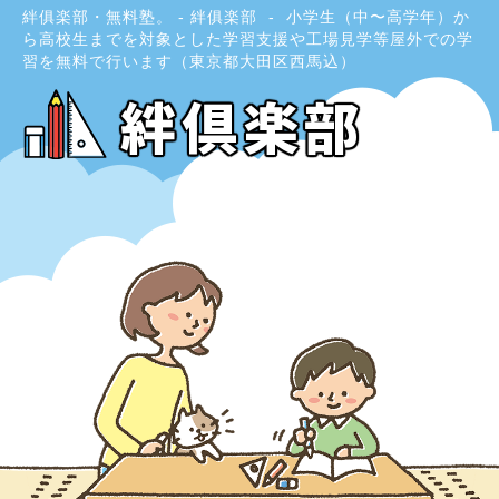
絆俱楽部・無料塾。 - 絆俱楽部
小学生（中〜高学年）か
ら高校生までを対象とした学習支援や工場見学等屋外での学
習を無料で行います（東京都大田区西馬込）
絆倶楽部