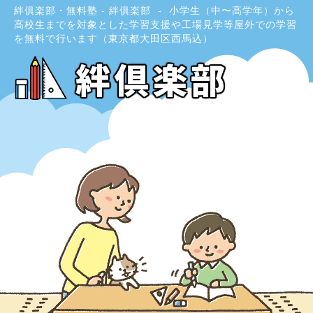
絆俱楽部・無料塾 - 絆俱楽部
小学生（中〜高学年）から
高校生までを対象とした学習支援や工場見学等屋外での学習
を無料で行います（東京都大田区西馬込）
絆倶楽部