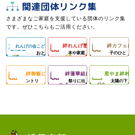
室でお母さん
子どもの居場
だんらんのひ
関連団体リンク集
子ども食堂＆
のお手伝いが
所！カフェラ
ととき。人と
ひとり親家
プロの先生に
里やまの自然
できるように
ンチ（軽食＆
さまざまなご家庭を支援している団体のリンク集
人の心の絆を
庭、障がい者
よるダンスレ
や農業体験、
なろう！体験
弁当）＆食材
です。ぜひこちらもご活用ください。
深める子ども
のいるご家庭
ッスン。
キャンプ等の
型子ども食堂
配布！
食堂
を愛情いっぱ
練習日には夕
野外活動を通
絆
絆
れん
いの手作りご
食と食材配布
絆れんげ塾について
じて子どもた
絆カフェに
れんげの会こども食堂について
with
料理の基
楽しい親
おと
本や家庭
子のひと
飯＆食材配布
でお母さんを
ちの心の成長
げの
れ
カ
料理を学
ときを！
な
で支援！
サポート！
を支援します
ぶ！
会こ
絆
絆
里
ん
フ
絆御飯について
絆蓮華組について
里やま絆村に
フードパ
地域のお
思いきり
ントリ
祭りに出
太陽の下
ども
御
蓮
や
ー！
演中！
で遊ぼ
げ
ェ
う！
食堂
飯
華
ま
塾
組
絆
村