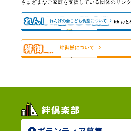
さまざまなご家庭を支援している団体のリン
んのひととき。人と人の心の絆を深める子ども
食堂
れんげの会こども食堂
れんげの会こども食堂について
with おと
ひとり親家庭、障がい者のいるご家庭を愛情い
っぱいの手作りご飯＆食材配布で支援！
絆御飯
絆御飯について
フードパントリー！
絆倶楽部