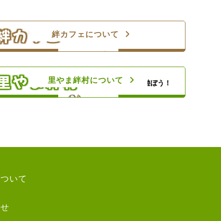
ひとり親家庭のお母さんと子どもの居場所！カ
フェランチ（軽食＆弁当）＆食材配布！
絆カフェ
絆カフェについて
楽しい親子のひとときを！
里やまの自然や農業体験、キャンプ等の野外活
動を通じて子どもたちの心の成長を支援します
里やま絆村
里やま絆村について
思いきり太陽の下で遊ぼう！
について
わせ